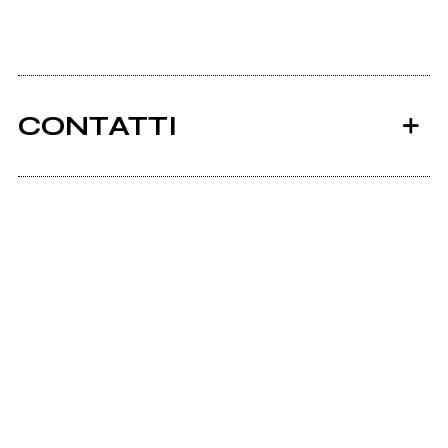
CONTATTI
Ancora nessun utente amministra questa pagina,
puoi farlo tu.
Richiedi la gestione