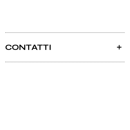
CONTATTI
Ancora nessun utente amministra questa pagina,
puoi farlo tu.
Richiedi la gestione