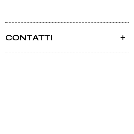
CONTATTI
Ancora nessun utente amministra questa pagina,
puoi farlo tu.
Richiedi la gestione