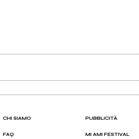
Ancora nessun utente amministra questa pagina, puoi farlo tu.
Richiedi la gestione
CHI SIAMO
PUBBLICITÀ
FAQ
MI AMI FESTIVAL