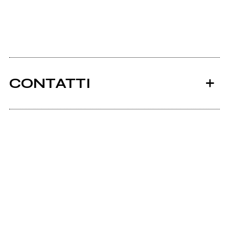
CONTATTI
Ancora nessun utente amministra questa pagina,
puoi farlo tu.
Richiedi la gestione