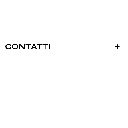
CONTATTI
Ancora nessun utente amministra questa pagina,
puoi farlo tu.
Richiedi la gestione