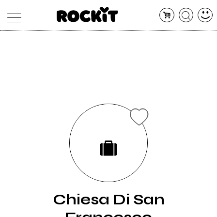
MAGAZINE
DATABASE
ARTICOLI
CONCERTI
ARTISTI
SHOP
RADIO
Chiesa Di San