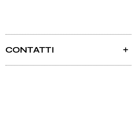
CONTATTI
Ancora nessun utente amministra questa pagina,
puoi farlo tu.
Richiedi la gestione