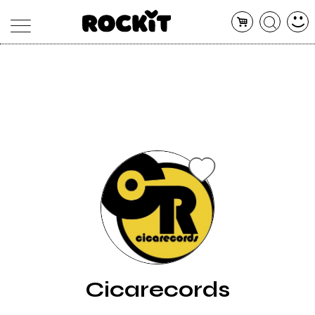
MAGAZINE
DATABASE
ARTICOLI
CONCERTI
ARTISTI
SHOP
RADIO
Cicarecords