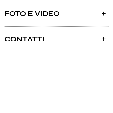
FOTO E VIDEO
CONTATTI
Scrivi all'utente che amministra la pagina.
cicarecords
Invia messaggio