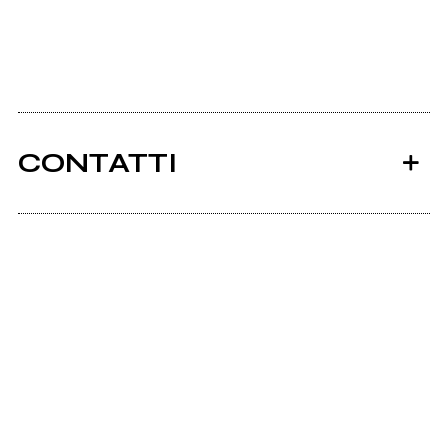
CONTATTI
Ancora nessun utente amministra questa pagina,
puoi farlo tu.
Richiedi la gestione