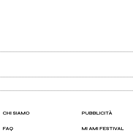
Ancora nessun utente amministra questa pagina, puoi farlo tu.
Richiedi la gestione
CHI SIAMO
PUBBLICITÀ
FAQ
MI AMI FESTIVAL