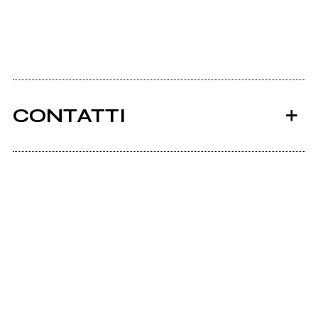
CONTATTI
Ancora nessun utente amministra questa pagina,
puoi farlo tu.
Richiedi la gestione