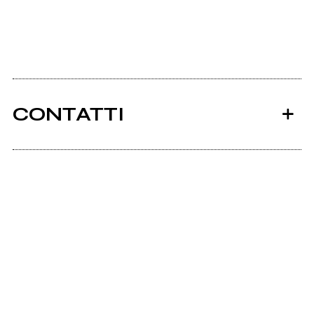
CONTATTI
Ancora nessun utente amministra questa pagina,
puoi farlo tu.
Richiedi la gestione