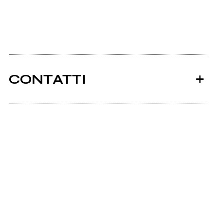
CONTATTI
Ancora nessun utente amministra questa pagina,
puoi farlo tu.
Richiedi la gestione