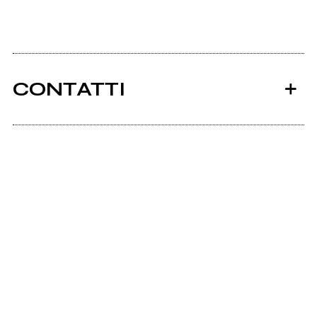
CONTATTI
Ancora nessun utente amministra questa pagina,
puoi farlo tu.
Richiedi la gestione