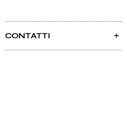
CONTATTI
Ancora nessun utente amministra questa pagina,
puoi farlo tu.
Richiedi la gestione