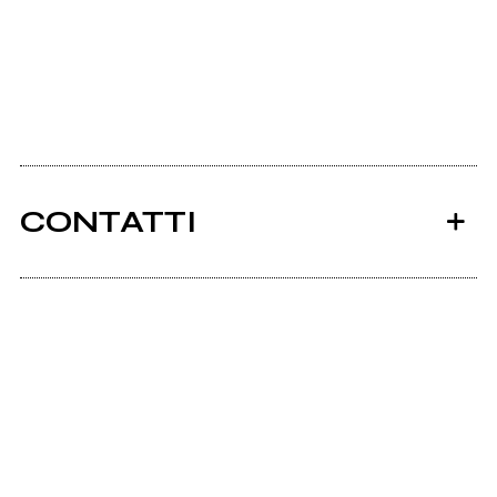
CONTATTI
Drwork.too.it
Ancora nessun utente amministra questa pagina,
puoi farlo tu.