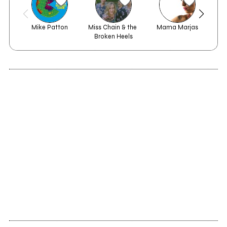
Mike Patton
Miss Chain & the 
Mama Marjas
Broken Heels
1998
The different you,
Robert Wyatt e noi