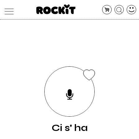
MAGAZINE
DATABASE
ARTICOLI
CONCERTI
ARTISTI
SHOP
RADIO
Ci s' ha