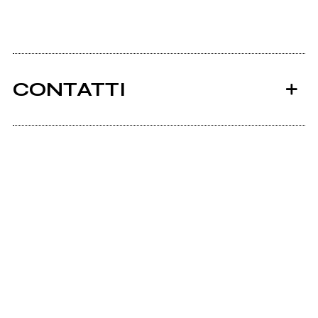
CONTATTI
Ancora nessun utente amministra questa pagina,
puoi farlo tu.
Richiedi la gestione