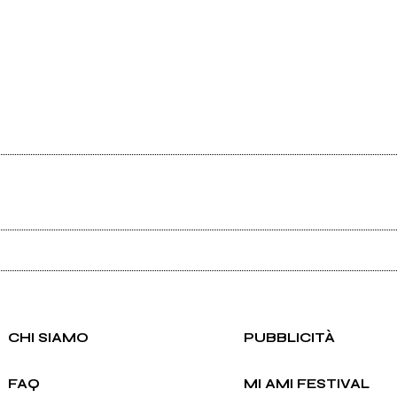
Ancora nessun utente amministra questa pagina, puoi farlo tu.
Richiedi la gestione
CHI SIAMO
PUBBLICITÀ
FAQ
MI AMI FESTIVAL