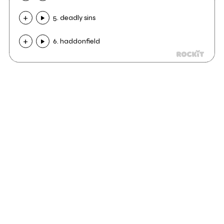
5. deadly sins
6. haddonfield