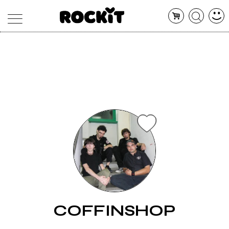
MAGAZINE
DATABASE
ARTICOLI
CONCERTI
ARTISTI
SHOP
RADIO
COFFINSHOP