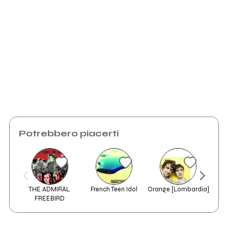
Invia messaggio
funny moments in studio...
Potrebbero piacerti
coffinshop line up
THE ADMIRAL 
French Teen Idol
Orange [Lombardia]
M
FREEBIRD