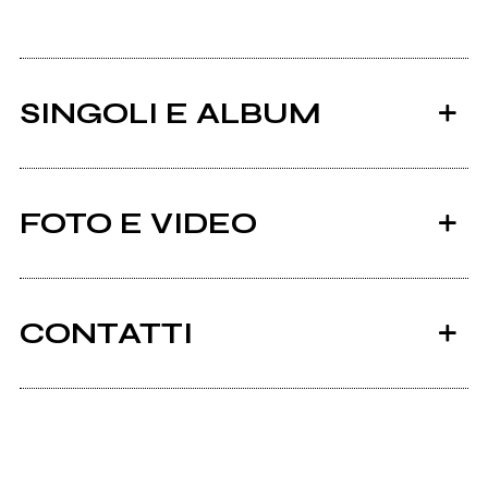
SINGOLI E ALBUM
FOTO E VIDEO
CONTATTI
2009
2008
murder
perversions
Scrivi all'utente che amministra la pagina.