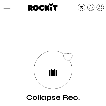
MAGAZINE
DATABASE
ARTICOLI
CONCERTI
ARTISTI
SHOP
RADIO
Collapse Rec.