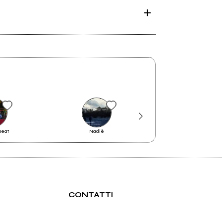
Beat
Nadiè
Girless & The Orph
CONTATTI