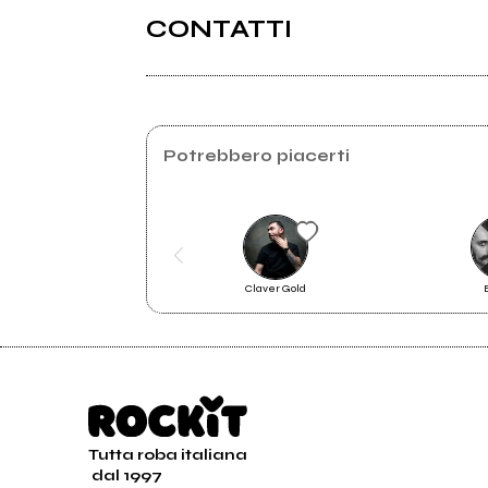
CONTATTI
Contattomusic.it
Potrebbero piacerti
2015
200
Brividi
Sina
Claver Gold
Tutta roba italiana
dal 1997