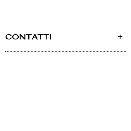
CONTATTI
Ancora nessun utente amministra questa pagina,
puoi farlo tu.
Richiedi la gestione