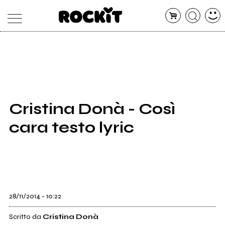
MAGAZINE
DATABASE
ARTICOLI
CONCERTI
ARTISTI
SHOP
Cristina Donà - Così
RADIO
cara testo lyric
28/11/2014 - 10:22
Scritto da
Cristina Donà