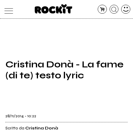
MAGAZINE
DATABASE
ARTICOLI
CONCERTI
ARTISTI
SHOP
Cristina Donà - La fame
RADIO
(di te) testo lyric
28/11/2014 - 10:22
Scritto da
Cristina Donà