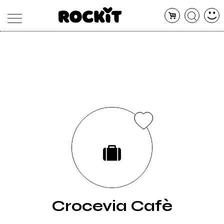
MAGAZINE
DATABASE
ARTICOLI
CONCERTI
ARTISTI
SHOP
RADIO
Crocevia Cafè