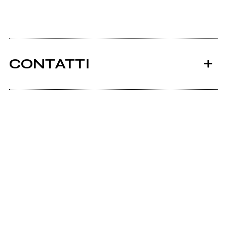
CONTATTI
Ancora nessun utente amministra questa pagina,
puoi farlo tu.
Richiedi la gestione