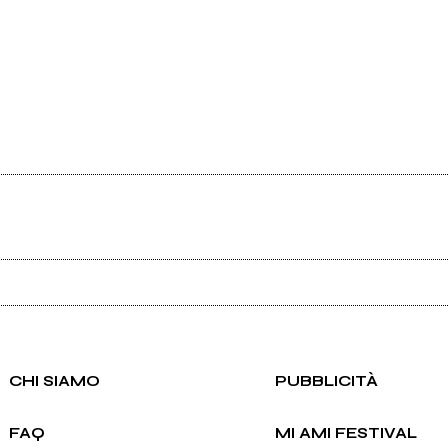
Ancora nessun utente amministra questa pagina, puoi farlo tu.
Richiedi la gestione
CHI SIAMO
PUBBLICITÀ
FAQ
MI AMI FESTIVAL