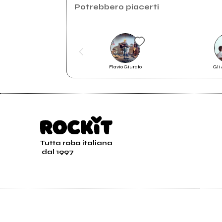
Seahorserecordings.com
2018
Potrebbero piacerti
Cube
Newmodellabel.com
Flavio Giurato
Gli
Si Alza Il Vento
Tutta roba italiana
dal 1997