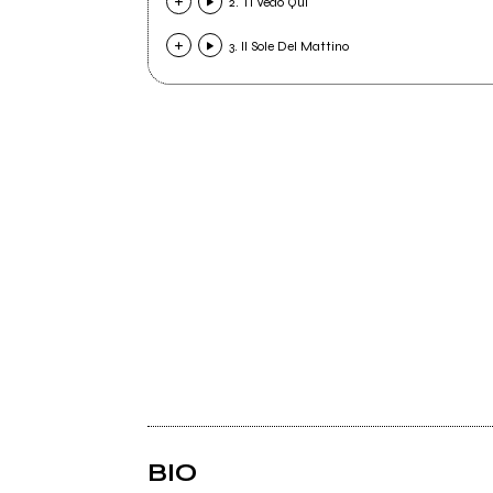
2. Ti Vedo Qui
3. Il Sole Del Mattino
BIO