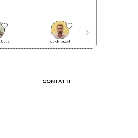
louds
Dutch Nazari
I Camillas
CONTATTI