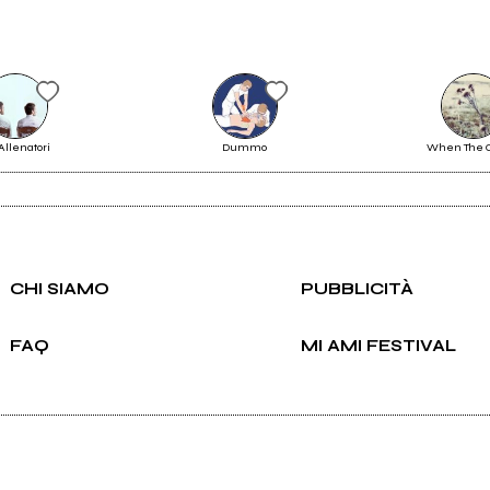
Scrivi agli amministratori della pagina.
 Allenatori
Dummo
When The C
Invia messaggio
CHI SIAMO
PUBBLICITÀ
FAQ
MI AMI FESTIVAL