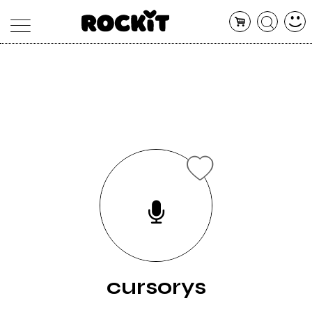
MAGAZINE
DATABASE
ARTICOLI
CONCERTI
ARTISTI
SHOP
RADIO
cursorys