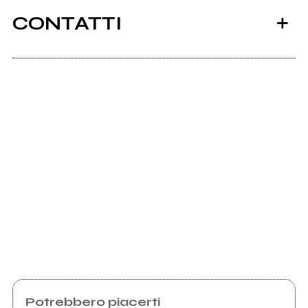
CONTATTI
Scrivi all'utente che amministra la pagina.
Invia messaggio
Potrebbero piacerti