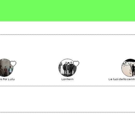
s For Lulu
Lantern
Le luci della centr