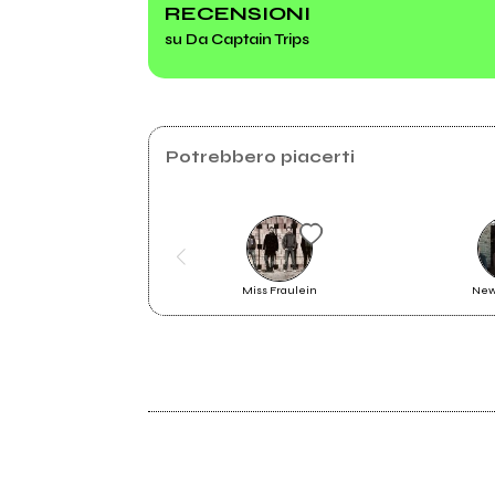
RECENSIONI
su Da Captain Trips
2022
Maths of the Elements
Potrebbero piacerti
Miss Fraulein
New
2022
Maths of the Elements