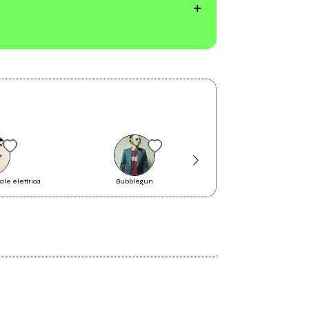
ale elettrica
Bubblegun
la Rappresentante di 