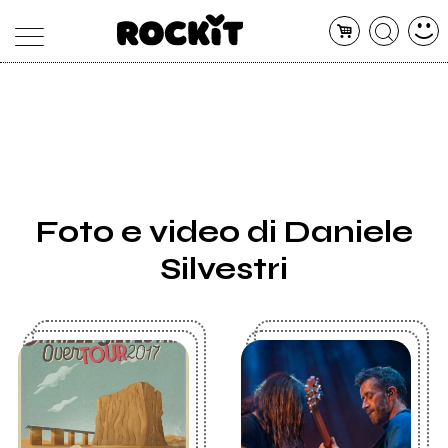
MAGAZINE
DATABASE
ARTICOLI
CONCERTI
ARTISTI
SHOP
Foto e video di Daniele
RADIO
Silvestri