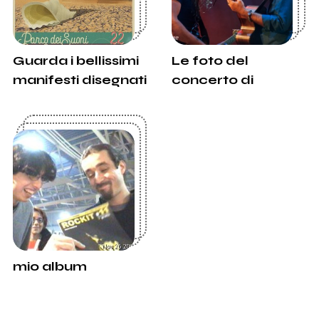
Guarda i bellissimi
Le foto del
manifesti disegnati
concerto di
per il tour di
Daniele Silvestri e
Daniele Silvestri
Afterhours per i 40
anni di Radio
Popolare
mio album