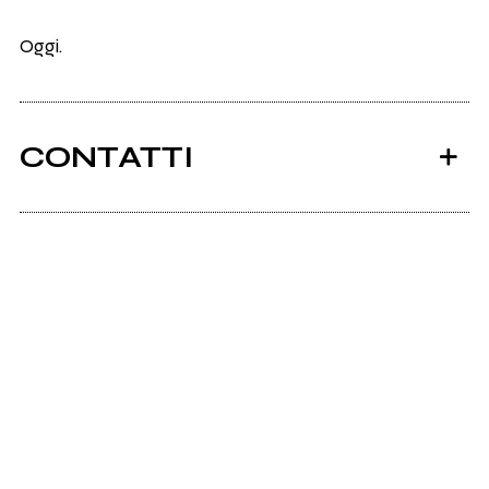
Oggi.
CONTATTI
Scrivi all'utente che amministra la pagina.
Invia messaggio