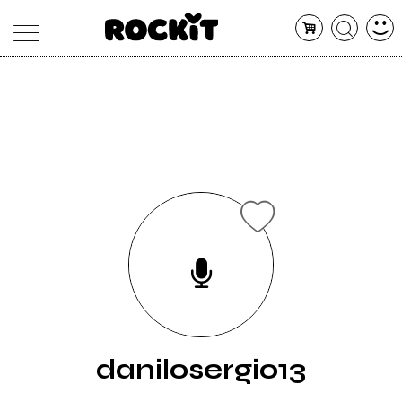
MAGAZINE
DATABASE
ARTICOLI
CONCERTI
ARTISTI
SHOP
RADIO
danilosergio13