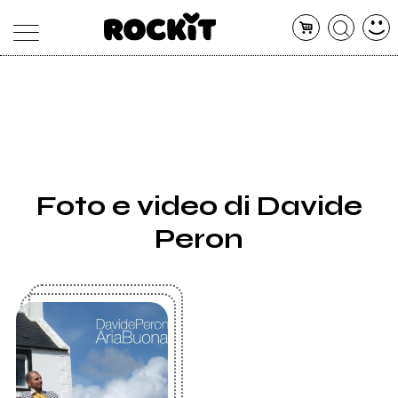
MAGAZINE
DATABASE
ARTICOLI
CONCERTI
ARTISTI
SHOP
Foto e video di Davide
RADIO
Peron