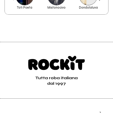
Toti Poeta
Mistonocivo
Dondolaluva
Har
Tutta roba italiana
dal 1997