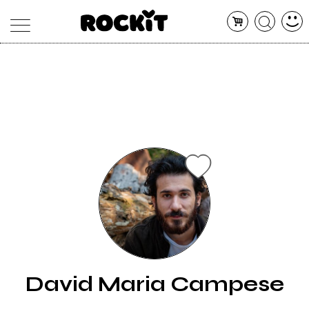
MAGAZINE
DATABASE
ARTICOLI
CONCERTI
ARTISTI
SHOP
RADIO
David Maria Campese