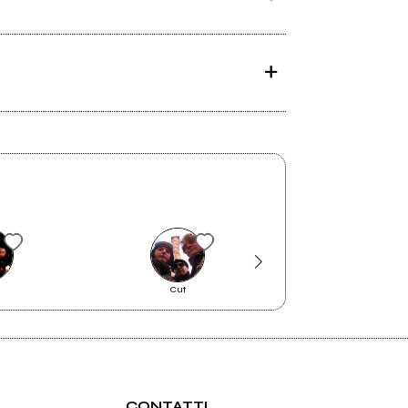
Cut
Forty Winks
CONTATTI