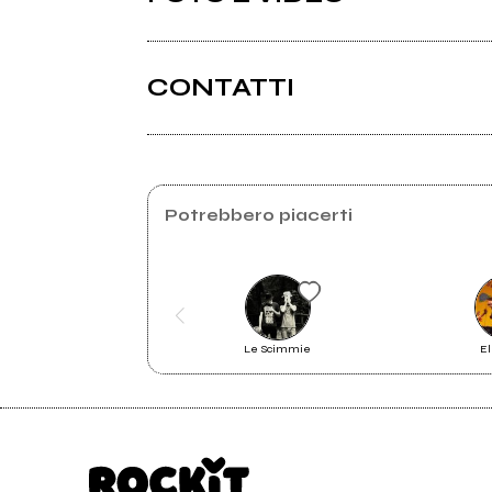
CONTATTI
Facebook
2013
Potrebbero piacerti
Another Sip
Le Scimmie
El
Dead Ronnies