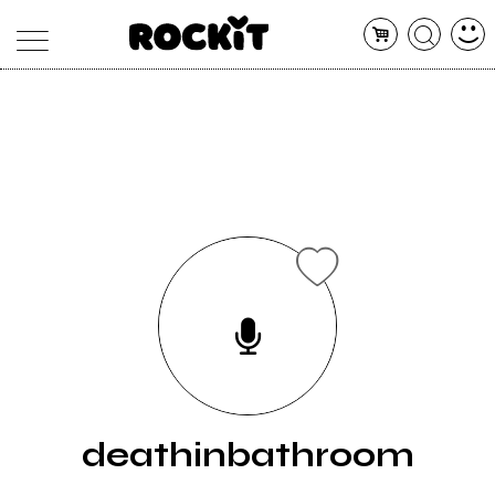
MAGAZINE
DATABASE
ARTICOLI
CONCERTI
ARTISTI
SHOP
RADIO
deathinbathroom