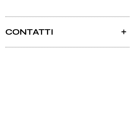
CONTATTI
Ancora nessun utente amministra questa pagina,
puoi farlo tu.
Richiedi la gestione