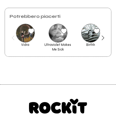
Potrebbero piacerti
Vidra
Ultraviolet Makes 
Birthh
Cab
Me Sick