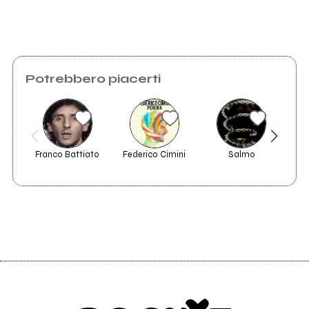
Potrebbero piacerti
Franco Battiato
Federico Cimini
Salmo
Sim
V