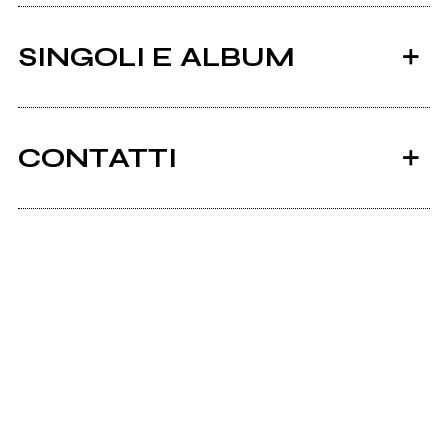
SINGOLI E ALBUM
CONTATTI
Instagram
2022
Scrivi all'utente che amministra la pagina.
Royal Flush
Invia messaggio