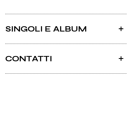
SINGOLI E ALBUM
CONTATTI
Ancora nessun utente amministra questa pagina,
puoi farlo tu.
2026
2026
Richiedi la gestione
The Birch
The Birch
Alveola mercy
Slowly