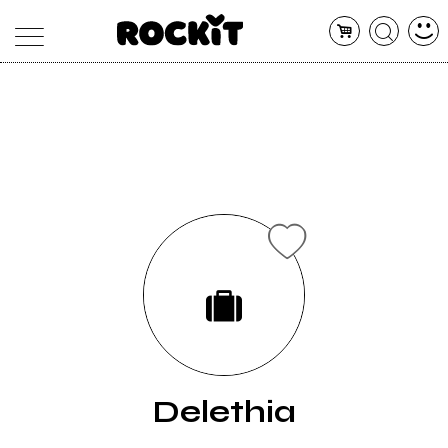
MAGAZINE
DATABASE
ARTICOLI
CONCERTI
ARTISTI
SHOP
RADIO
Delethia