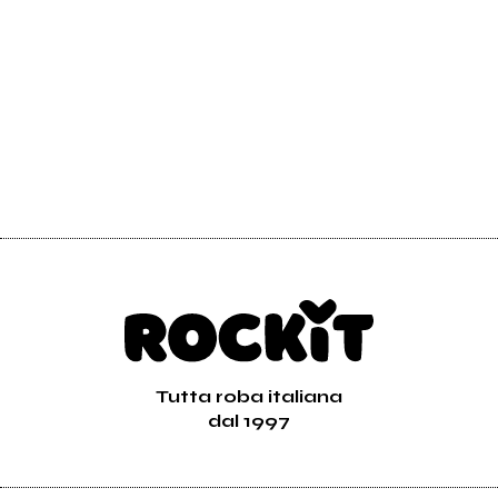
2026
2025
The Birch
The Birch
Primrose
Crimson claws
Vai alla discografia
Tutta roba italiana
dal 1997