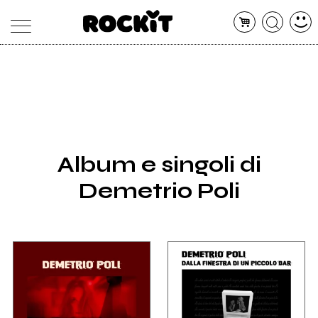
MAGAZINE
DATABASE
ARTICOLI
CONCERTI
ARTISTI
SHOP
Album e singoli di
RADIO
Demetrio Poli