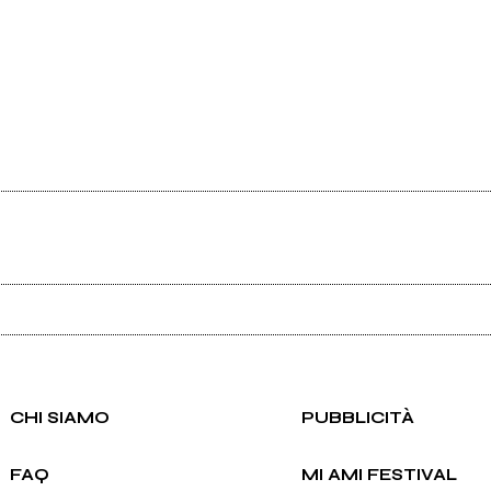
Ancora nessun utente amministra questa pagina, puoi farlo tu.
Richiedi la gestione
CHI SIAMO
PUBBLICITÀ
FAQ
MI AMI FESTIVAL