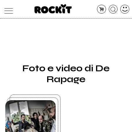
MAGAZINE
DATABASE
ARTICOLI
CONCERTI
ARTISTI
SHOP
Foto e video di De
RADIO
Rapage