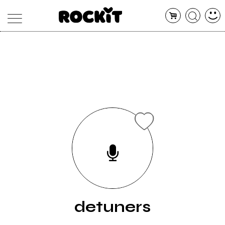
MAGAZINE
DATABASE
ARTICOLI
CONCERTI
ARTISTI
SHOP
RADIO
detuners