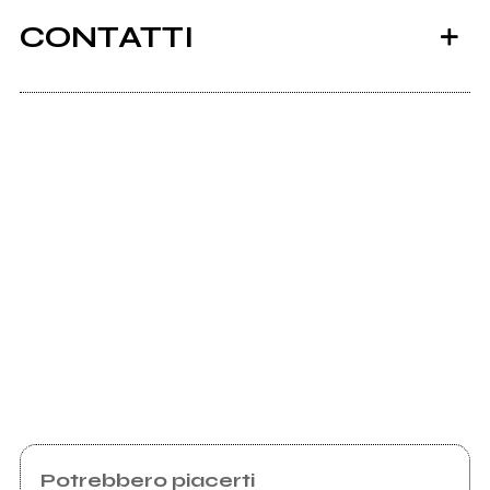
CONTATTI
Scrivi all'utente che amministra la pagina.
Invia messaggio
Potrebbero piacerti