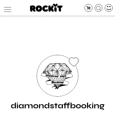
MAGAZINE
DATABASE
ARTICOLI
CONCERTI
ARTISTI
SHOP
RADIO
diamondstaffbooking