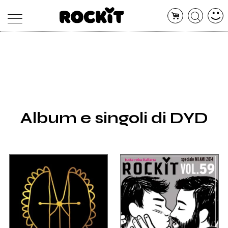
MAGAZINE
DATABASE
ARTICOLI
CONCERTI
ARTISTI
SHOP
Album e singoli di DYD
RADIO