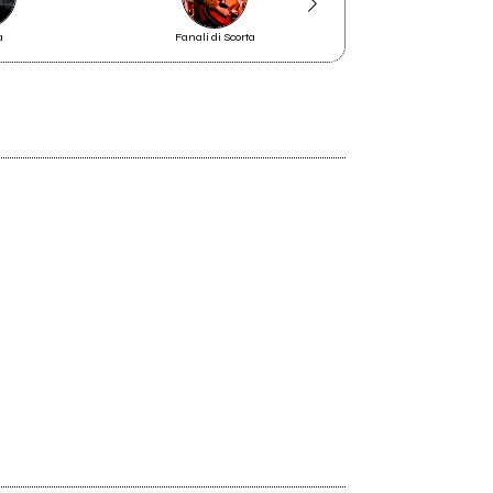
a
Fanali di Scorta
La Quiete