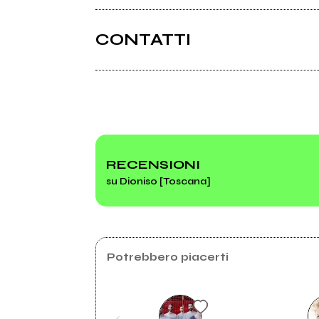
CONTATTI
Dionisolive.it
Myspace.com
2006
N°1 - Free Ep
RECENSIONI
su Dioniso [Toscana]
mio album
Potrebbero piacerti