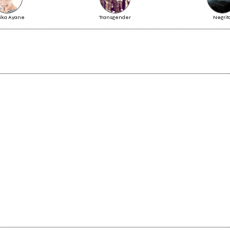
ika Ayane
Transgender
Negrit