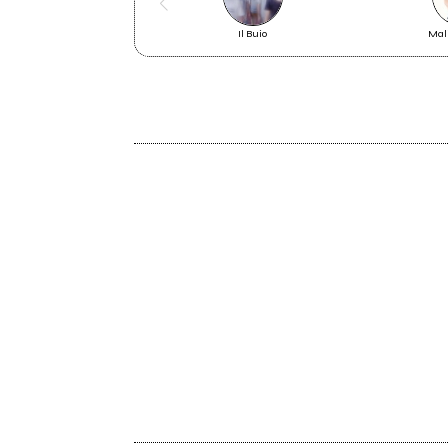
Il Buio
Mal
2006
N°1 - Free Ep