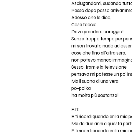
Asciugandomi, sudando tutto
Passo dopo passo arrivammo dr
Adesso che le dico,
Cosa faccio,
Devo prendere coraggio!
Senza troppo tempo per pens
mi son trovato nudo ad osse
cose che fino all'altra sera,
non potevo manco immagina
Sesso, tram e la televisione
pensavo mi potesse un po' i
Ma il suono di una vera
po-polka
ha molta più sostanza!
RIT.
E ti ricordi quando eri la mia 
Ma da due anni a questa parte
E ti ricordi quando eri la mia 