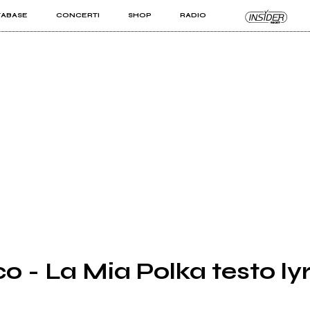
TABASE
CONCERTI
SHOP
RADIO
KIT PRO
ISTI
VIZI
o - La Mia Polka testo lyr