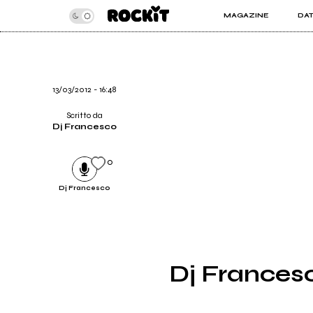
MAGAZINE
DA
INSIDER
ROC
ARTICOLI
ART
RECENSIONI
SER
VIDEO
13/03/2012 - 16:48
Scritto da
Dj Francesco
0
Dj Francesco
Dj Francesc