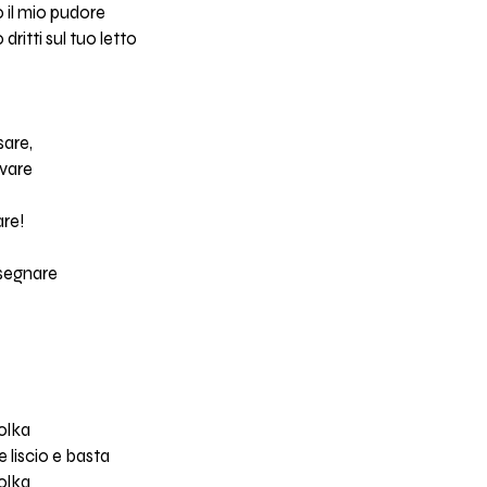
 il mio pudore
itti sul tuo letto
are,
rvare
re!
nsegnare
polka
 liscio e basta
polka