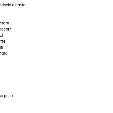
 liscio e basta
ensore
occarti
E!
otte
ti
ntata
so peso