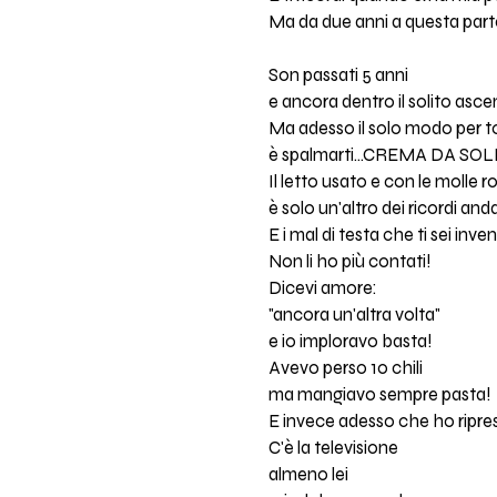
Ma da due anni a questa parte
Son passati 5 anni
e ancora dentro il solito asc
Ma adesso il solo modo per t
è spalmarti...CREMA DA SOL
Il letto usato e con le molle r
è solo un'altro dei ricordi anda
E i mal di testa che ti sei inve
Non li ho più contati!
Dicevi amore:
"ancora un'altra volta"
e io imploravo basta!
Avevo perso 10 chili
ma mangiavo sempre pasta!
E invece adesso che ho ripre
C'è la televisione
almeno lei