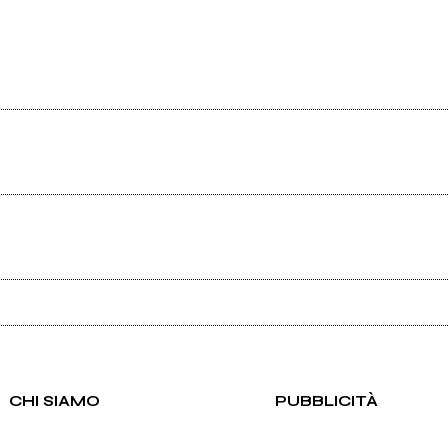
Ancora nessun utente amministra questa pagina, puoi farlo tu.
Richiedi la gestione
CHI SIAMO
PUBBLICITÀ