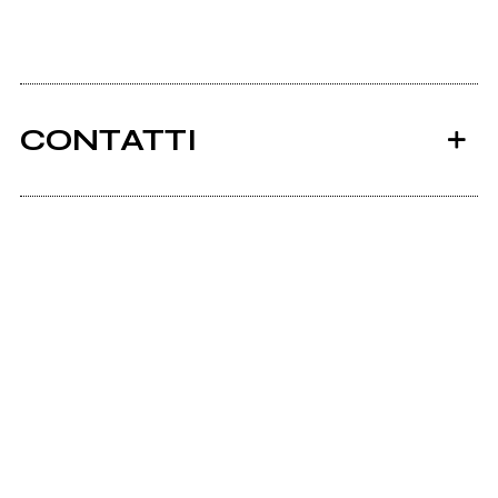
CONTATTI
Ancora nessun utente amministra questa pagina,
puoi farlo tu.
Richiedi la gestione