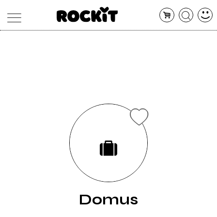
MAGAZINE
DATABASE
ARTICOLI
CONCERTI
ARTISTI
SHOP
RADIO
Domus