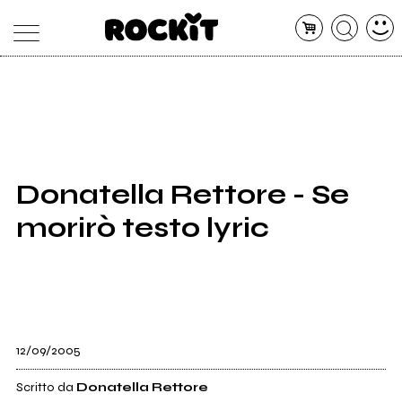
MAGAZINE
DATABASE
ARTICOLI
CONCERTI
ARTISTI
SHOP
Donatella Rettore - Se
RADIO
morirò testo lyric
12/09/2005
Scritto da
Donatella Rettore