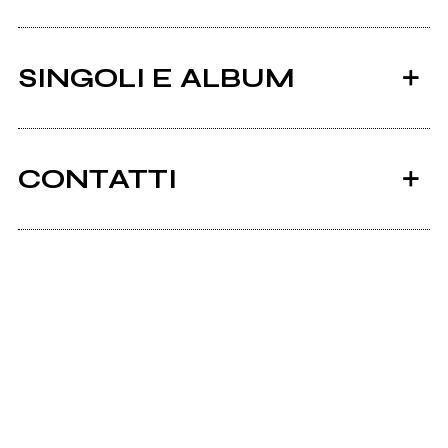
SINGOLI E ALBUM
CONTATTI
Ancora nessun utente amministra questa pagina,
puoi farlo tu.
2008
Richiedi la gestione
Alfasud