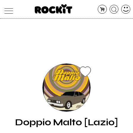
MAGAZINE
DATABASE
ARTICOLI
CONCERTI
ARTISTI
SHOP
RADIO
Doppio Malto [Lazio]